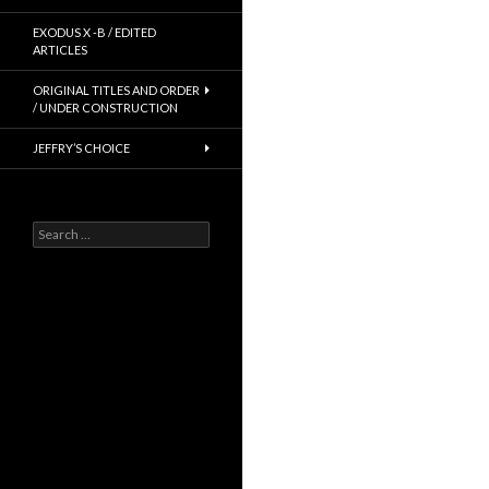
EXODUS X -B / EDITED
ARTICLES
ORIGINAL TITLES AND ORDER
/ UNDER CONSTRUCTION
JEFFRY’S CHOICE
Search
for: