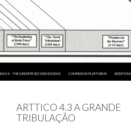
P TO CONTENT
DUS X – THE GREATER SECOND EXODUS
COMPANION PLATFORMS
ADDITION
ARTTICO 4.3 A GRANDE
TRIBULAÇÃO