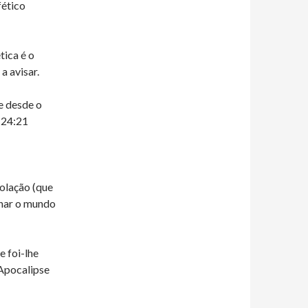
fético
ica é o
a avisar.
e desde o
 24:21
olação (que
rnar o mundo
e foi-lhe
 Apocalipse