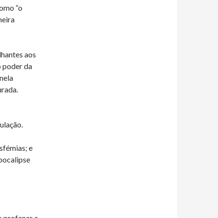
como “o
meira
elhantes aos
o poder da
 nela
urada.
ulação.
sfémias; e
pocalipse
 profanar o