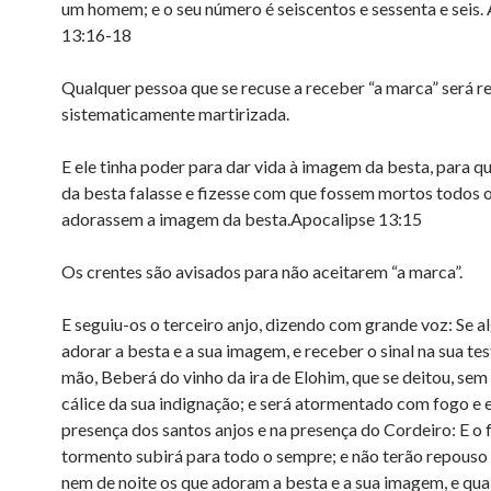
um homem; e o seu número é seiscentos e sessenta e seis.
13:16-18
Qualquer pessoa que se recuse a receber “a marca” será r
sistematicamente martirizada.
E ele tinha poder para dar vida à imagem da besta, para 
da besta falasse e fizesse com que fossem mortos todos 
adorassem a imagem da besta.Apocalipse 13:15
Os crentes são avisados para não aceitarem “a marca”.
E seguiu-os o terceiro anjo, dizendo com grande voz: Se 
adorar a besta e a sua imagem, e receber o sinal na sua tes
mão, Beberá do vinho da ira de Elohim, que se deitou, sem
cálice da sua indignação; e será atormentado com fogo e 
presença dos santos anjos e na presença do Cordeiro: E o
tormento subirá para todo o sempre; e não terão repouso
nem de noite os que adoram a besta e a sua imagem, e qua