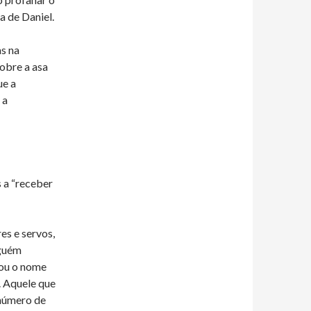
a de Daniel.
s na
sobre a asa
ue a
 a
 a “receber
res e servos,
nguém
 ou o nome
. Aquele que
 número de