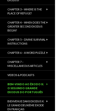
EXODUS?
CHAPTER 3 – WHERE IS THE
PLACE OF REFUGE?
CHAPTER 4 – WHEN DOES THE
GREATER SECOND EXODUS
BEGIN?
CHAPTER 5 – DIVINE SURVIVAL
INSTRUCTIONS
CHAPTER 6 – A WORD PUZZLE
CHAPTER 7 –
MISCELLANEOUS ARTICLES
VIDEOS & PODCASTS
BEM-VINDO AO ÊXODO X:
O SEGUNDO GRANDE
EXODUS DO PORTUGUÊS
BIENVENUE DANS EXODUS X:
LE GRAND DEUXIÈME EXODE
EN FRANÇAIS