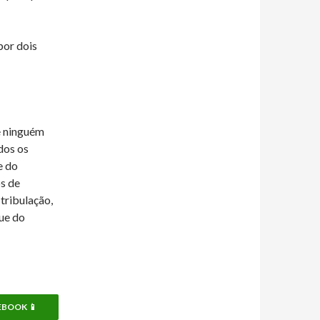
por dois
ue ninguém
odos os
e do
s de
tribulação,
ue do
EBOOK 📱