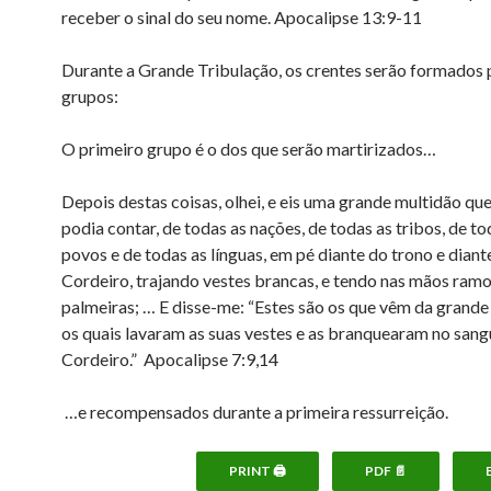
receber o sinal do seu nome. Apocalipse 13:9-11
Durante a Grande Tribulação, os crentes serão formados 
grupos:
O primeiro grupo é o dos que serão martirizados…
Depois destas coisas, olhei, e eis uma grande multidão q
podia contar, de todas as nações, de todas as tribos, de t
povos e de todas as línguas, em pé diante do trono e diant
Cordeiro, trajando vestes brancas, e tendo nas mãos ramo
palmeiras; … E disse-me: “Estes são os que vêm da grande 
os quais lavaram as suas vestes e as branquearam no sang
Cordeiro.” Apocalipse 7:9,14
…e recompensados durante a primeira ressurreição.
PRINT 🖨
PDF 📄