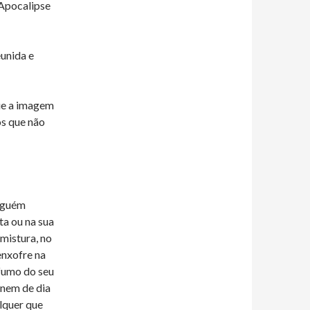
 Apocalipse
eunida e
que a imagem
os que não
alguém
ta ou na sua
 mistura, no
enxofre na
 fumo do seu
 nem de dia
lquer que