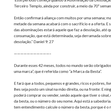
Terceiro Templo, ainda por construir, a meio da 70ª seman
Então confirmará aliança com muitos por uma semana; ma
metade da semana acabará com o sacrifício e a oferta. E 
das abominações estará aquele que faz a desolação, até q
consumação, que está determinada, seja derramada sobre
desolação.” Daniel 9: 27
———————————–
Durante esses 42 meses, todos no mundo serão obrigados
uma marca”, que é referida como “a Marca da Besta”.
E fará que a todos, pequenos e grandes, ricos e pobres, liv
lhes seja posto um sinal na mão direita, ou na fronte: E ni
poderá comprar ou vender, senão aquele que tiver o sinal,
da besta, ou o número do seu nome. Aqui está a sabedoria
tem entendimento calcule o número da besta, porque é o