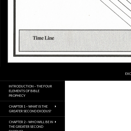
SKI
Search
ExodusX
EXO
The Gathering of the Remnant of
INTRODUCTION – THE FOUR
Israel
ELEMENTS OF BIBLE
PROPHECY
CHAPTER 1 – WHAT IS THE
GREATER SECOND EXODUS?
CHAPTER 2 – WHO WILL BE IN
THE GREATER SECOND