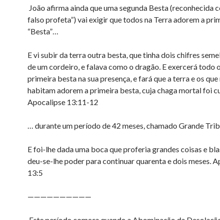
João afirma ainda que uma segunda Besta (reconhecida 
falso profeta”) vai exigir que todos na Terra adorem a pri
“Besta”…
E vi subir da terra outra besta, que tinha dois chifres sem
de um cordeiro, e falava como o dragão. E exercerá todo 
primeira besta na sua presença, e fará que a terra e os que
habitam adorem a primeira besta, cuja chaga mortal foi c
Apocalipse 13:11-12
… durante um período de 42 meses, chamado Grande Trib
E foi-lhe dada uma boca que proferia grandes coisas e bla
deu-se-lhe poder para continuar quarenta e dois meses. A
13:5
——————————
Este período começa quando a Abominação da Desolação