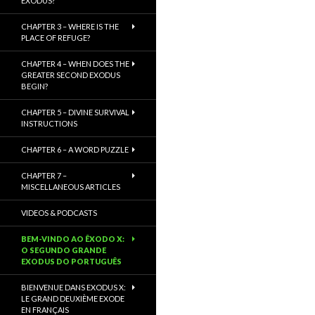
EXODUS?
CHAPTER 3 – WHERE IS THE
PLACE OF REFUGE?
CHAPTER 4 – WHEN DOES THE
GREATER SECOND EXODUS
BEGIN?
CHAPTER 5 – DIVINE SURVIVAL
INSTRUCTIONS
CHAPTER 6 – A WORD PUZZLE
CHAPTER 7 –
MISCELLANEOUS ARTICLES
VIDEOS & PODCASTS
BEM-VINDO AO ÊXODO X:
O SEGUNDO GRANDE
EXODUS DO PORTUGUÊS
BIENVENUE DANS EXODUS X:
LE GRAND DEUXIÈME EXODE
EN FRANÇAIS