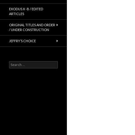
EXODUS X -B / EDITED
ARTICLES
ORIGINAL TITLES AND ORDER
/ UNDER CONSTRUCTION
JEFFRY’S CHOICE
Search
for: