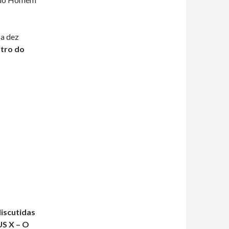
 a dez
tro do
iscutidas
US X – O