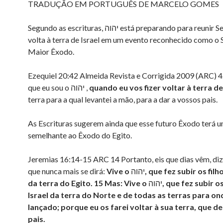
TRADUÇÃO EM PORTUGUÊS DE MARCELO GOMES
Segundo as escrituras, יהוה está preparando para reunir Seu povo de
volta à terra de Israel em um evento reconhecido como o
Maior Êxodo.
Ezequiel 20:42 Almeida Revista e Corrigida 2009 (ARC) 4
que eu sou o יהוה ,
quando eu vos fizer voltar à terra de
terra para a qual levantei a mão, para a dar a vossos pais.
As Escrituras sugerem ainda que esse futuro Êxodo terá u
semelhante ao Êxodo do Egito.
Jeremias 16:14-15 ARC 14 Portanto, eis que dias vêm, diz o יהוה,
que nunca mais se dirá:
Vive o
יהוה
, que fez subir os filh
da terra do Egito. 15 Mas: Vive o
יהוה
, que fez subir os
Israel da terra do Norte e de todas as terras para on
lançado; porque eu os farei voltar à sua terra, que de
pais.