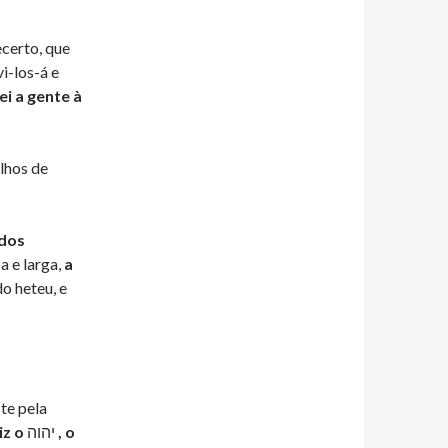
certo, que
i-los-á e
ei a gente à
lhos de
 dos
a e larga,
a
do heteu, e
iz o
יהוה
, o