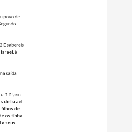
 Segundo
2 E sabereis
 Israel
, à
ma saída
 em
os de Israel
 filhos de
de os tinha
i a seus