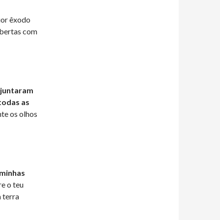
ior êxodo
obertas com
ajuntaram
 todas as
nte os olhos
 minhas
re o teu
 terra