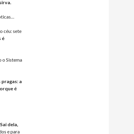
sirva.
pticas…
o céu: sete
 é
o o Sistema
 pragas: a
orque é
Sai dela,
dos e para