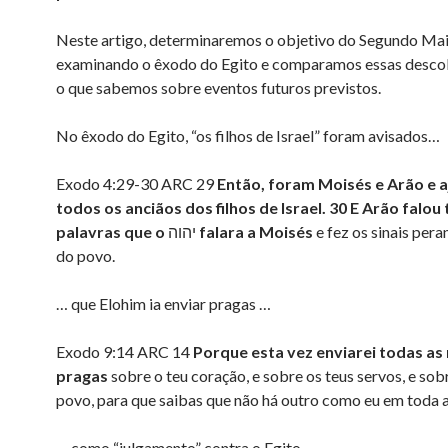
Neste artigo, determinaremos o objetivo do Segundo Ma
examinando o êxodo do Egito e comparamos essas desc
o que sabemos sobre eventos futuros previstos.
No êxodo do Egito, “os filhos de Israel” foram avisados…
Exodo 4:29-30 ARC 29
Então, foram Moisés e Arão e 
todos os anciãos dos filhos de Israel. 30 E Arão falou
palavras que o
יהוה
falara a Moisés
e fez os sinais pera
do povo.
… que Elohim ia enviar pragas …
Exodo 9:14 ARC 14
Porque esta vez enviarei todas as
pragas
sobre o teu coração, e sobre os teus servos, e sob
povo, para que saibas que não há outro como eu em toda a
… como “julgamento” contra o Egito …