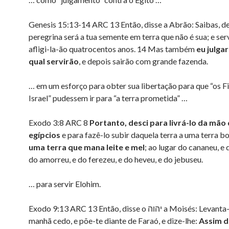
Genesis 15:13-14 ARC 13 Então, disse a Abrão: Saibas, de
peregrina será a tua semente em terra que não é sua; e serv
afligi-la-ão quatrocentos anos. 14 Mas também
eu julgar
qual servirão
, e depois sairão com grande fazenda.
… em um esforço para obter sua libertação para que “os Fi
Israel” pudessem ir para “a terra prometida” …
Exodo 3:8 ARC 8
Portanto, desci para livrá-lo da mão
egípcios
e para fazê-lo subir daquela terra a uma terra bo
uma terra que mana leite e mel
; ao lugar do cananeu, e 
do amorreu, e do ferezeu, e do heveu, e do jebuseu.
… para servir Elohim.
Exodo 9:13 ARC 13 Então, disse o יהוה a Moisés: Levanta-te pela
manhã cedo, e põe-te diante de Faraó, e dize-lhe:
Assim d