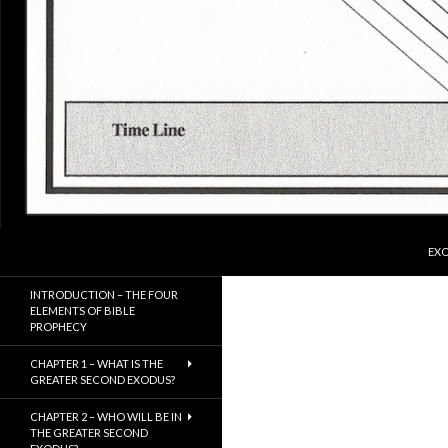
SKI
Search
ExodusX
EXO
The Gathering of the Remnant of
INTRODUCTION – THE FOUR
Israel
ELEMENTS OF BIBLE
PROPHECY
CHAPTER 1 – WHAT IS THE
GREATER SECOND EXODUS?
CHAPTER 2 – WHO WILL BE IN
THE GREATER SECOND