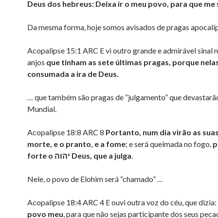
Deus dos hebreus: Deixa ir o meu povo, para que me 
Da mesma forma, hoje somos avisados de pragas apocalí
Acopalipse 15:1 ARC E vi outro grande e admirável sinal n
anjos
que tinham as sete últimas pragas, porque nelas
consumada a ira de Deus.
… que também são pragas de “julgamento” que devastarã
Mundial.
Acopalipse 18:8 ARC 8
Portanto, num dia virão as suas
morte, e o pranto, e a fome
; e será queimada no fogo,
p
forte o
יהוה
Deus, que a julga
.
Nele, o povo de Elohim será “chamado” …
Acopalipse 18:4 ARC 4 E ouvi outra voz do céu, que dizia:
povo meu
, para que não sejas participante dos seus peca