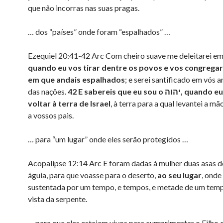
que não incorras nas suas pragas.
… dos “países” onde foram “espalhados” …
Ezequiel 20:41-42 Arc Com cheiro suave me deleitarei em
quando eu vos tirar dentre os povos e vos congregar
em que andais espalhados
; e serei santificado em vós a
das nações.
42 E sabereis que eu sou o
יהוה
, quando eu
voltar à terra de Israel
, à terra para a qual levantei a mã
a vossos pais.
… para “um lugar” onde eles serão protegidos …
Acopalipse 12:14 Arc E foram dadas à mulher duas asas d
águia, para que voasse para o deserto,
ao seu lugar
, onde
sustentada por um tempo, e tempos, e metade de um temp
vista da serpente.
… para que eles estejam vivos para cumprimentar o Filh